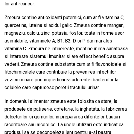
lor anti-cancer.
Zmeura contine antioxidanti puternici, cum ar fi vitamina C,
quercetina, luteina si acidul galic. Zmeura contine mangan,
magneziu, calciu, zinc, potasiu, fosfor, toate in forme usor
asimilabile, vitaminele A, B1, B2, D si P, dar mai ales
vitamina C. Zmeura ne intinereste, mentine inima sanatoasa
si intareste sistemul imunitar si are effect benefic asupra
vederii. Zmeura contine substante cum ar fi flavonoidele si
fitochimicalele care contribuie la prevenirea infectiilor
vezicii urinare prin impiedicarea aderentei bacteriilor la
celulele care captusesc peretii tractului urinar.
In domeniul alimentar zmeura este folosita ca atare, la
produsele de patiserie, cofetarie, la inghetata, la fabricarea
dulceturilor si gemurilor, in prepararea diferitelor bauturi
racoritoare sau alcoolice. La unele utilizari este indicat ca
produsul sa se decongeleze lent pentru a-si pastra