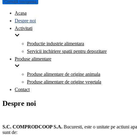
Comută navigarea
Acasa
Despre noi
Activitati
Productie industrie alimentara
Servicii inchiriere spatii pentru depozitare
Produse alimentare
Produse alimentare de origine animala
Produse alimentare de origine vegetala
Contact
Despre noi
S.C. COMPRODCOOP S.A.
Bucuresti, este o unitate pe actiuni ap
sunt de: