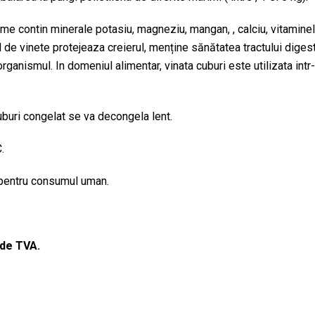
 contin minerale potasiu, magneziu, mangan, , calciu, vitaminele A
 de vinete protejeaza creierul, menține sănătatea tractului dige
rganismul. In domeniul alimentar, vinata cuburi este utilizata intr-
cuburi congelat se va decongela lent.
.
 pentru consumul uman.
ude TVA.