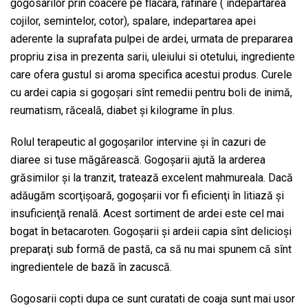
gogosarilor prin coacere pe flacara, rafinare ( indepartarea
cojilor, semintelor, cotor), spalare, indepartarea apei
aderente la suprafata pulpei de ardei, urmata de prepararea
propriu zisa in prezenta sarii, uleiului si otetului, ingrediente
care ofera gustul si aroma specifica acestui produs. Curele
cu ardei capia si gogoşari sînt remedii pentru boli de inimă,
reumatism, răceală, diabet şi kilograme în plus.
Rolul terapeutic al gogoşarilor intervine şi în cazuri de
diaree si tuse măgărească. Gogoşarii ajută la arderea
grăsimilor şi la tranzit, tratează excelent mahmureala. Dacă
adăugăm scorţişoară, gogoşarii vor fi eficienţi în litiază şi
insuficienţă renală. Acest sortiment de ardei este cel mai
bogat în betacaroten. Gogoşarii şi ardeii capia sînt delicioşi
preparaţi sub formă de pastă, ca să nu mai spunem că sînt
ingredientele de bază în zacuscă.
Gogosarii copti dupa ce sunt curatati de coaja sunt mai usor