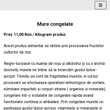
Sari
la
conținut
Mure congelate
Preț: 11,00 Ron / Kilogram produs
Acest produs alimentar se obtine prin procesarea fructelor
culturilor de mur.
Negre-lucioase cu nuanţe de roşu şi albăstrui şi cu o aromă
discretă, murele ne îmbie să le încercăm gustul dulce-
acrişor. Tinindu-se cont de fragilitatea murelor, in cursul
procesarii se efectueaza operatiuni tehnologice de sortare,
eliminare impuritati si corpuri straine ( organice si minerale),
congelare intr-o instalatie de congelare rapida avand
functionare continua si ambalare. Prin congelare murele isi
pastreaza gustul dulce-acrisor, vitaminele si mineralele in