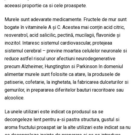
aceeasi proportie ca si cele proaspete.
Murele sunt adevarate medicamente. Fructele de mur sunt
Solicită detalii despre acest produs
bogate în vitaminele A și C. Acestea mai conțin acid citric,
Nume și prenume
*
resveratrol, acid salicilic, pectină, mucilagii, flavonide și
inozitol. Intaresc sistemul cardiovascular, protejeaa
sistemul cerebral – previne moartea celulelor neuronale si
Adresă e-mail
*
reduce astfel riscul unor afectiuni neurodegenerative
precum Alzheimer, Hungtington si Parkinson In domeniul
alimentar murele sunt folosite ca atare, la produsele de
Subiect mesaj
*
patiserie, cofetarie, la inghetata, la fabricarea dulceturilor si
gemurilor, in prepararea diferitelor bauturi racoritoare sau
alcoolice.
Conținut
*
La unele utilizari este indicat ca produsul sa se
decongeleze lent pentru a-si pastra structura, gustul si
aroma fructului proaspat iar la alte utilizari este indicat sa nu